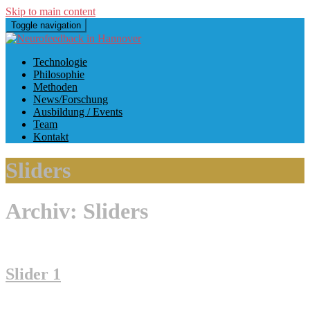
Skip to main content
Toggle navigation
Technologie
Philosophie
Methoden
News/Forschung
Ausbildung / Events
Team
Kontakt
Sliders
Archiv:
Sliders
Slider 1
Home-Training für Neurpofeedback und